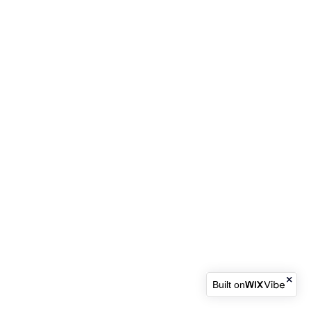
Built on