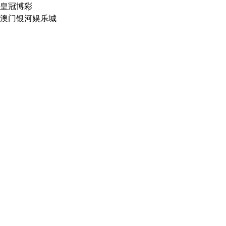
皇冠博彩
澳门银河娱乐城