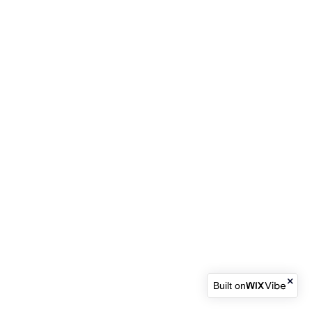
Built on