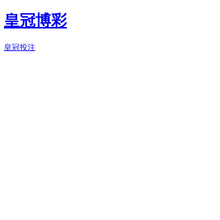
皇冠博彩
皇冠投注