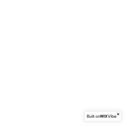
Built on