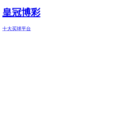
皇冠博彩
十大买球平台