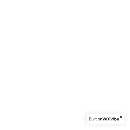
Built on