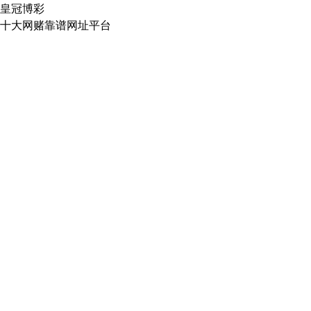
皇冠博彩
十大网赌靠谱网址平台