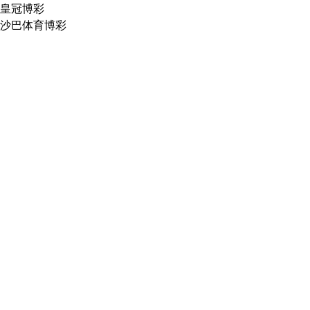
皇冠博彩
沙巴体育博彩