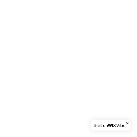
Built on