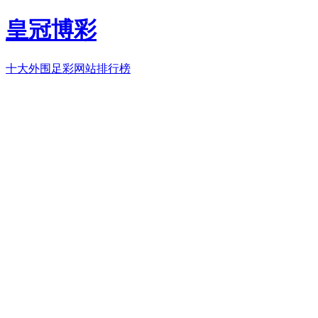
皇冠博彩
十大外围足彩网站排行榜