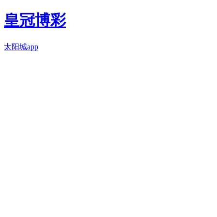
皇冠博彩
太阳城app