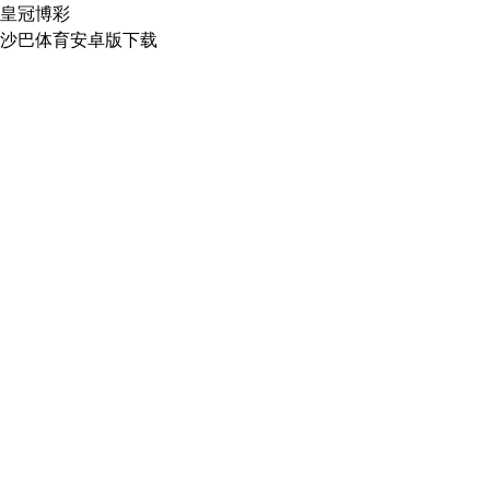
皇冠博彩
沙巴体育安卓版下载