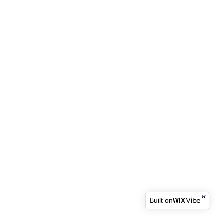
Built on