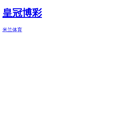
皇冠博彩
米兰体育