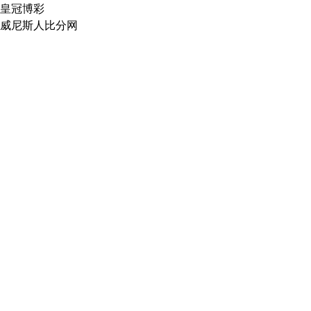
皇冠博彩
威尼斯人比分网