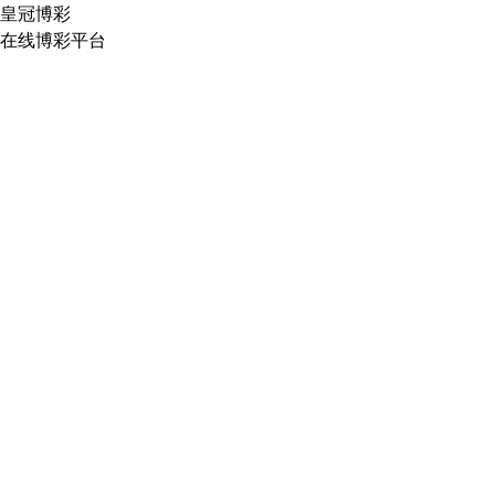
皇冠博彩
在线博彩平台