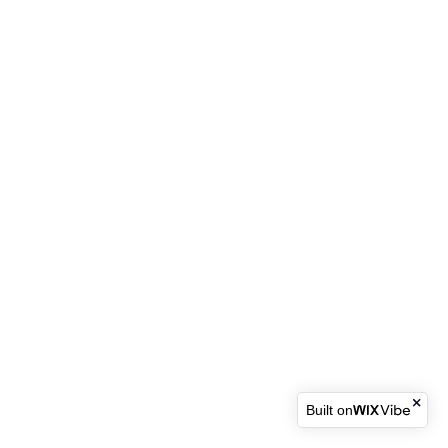
Built on