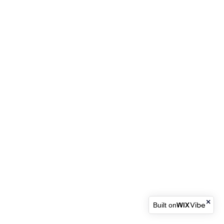
Built on