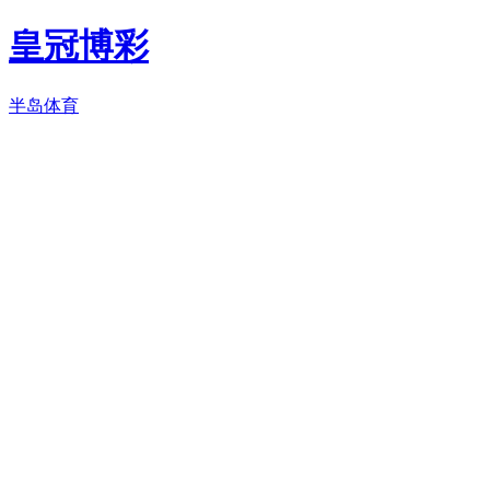
皇冠博彩
半岛体育