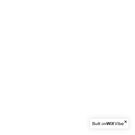
Built on