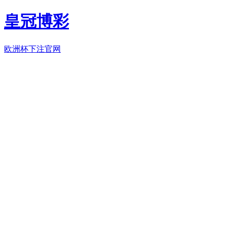
皇冠博彩
欧洲杯下注官网