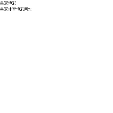
皇冠博彩
皇冠体育博彩网址