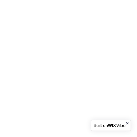
Built on