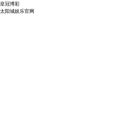
皇冠博彩
太阳城娱乐官网