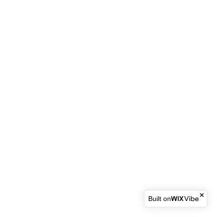
Built on