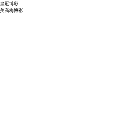
皇冠博彩
美高梅博彩