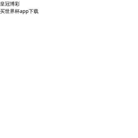
皇冠博彩
买世界杯app下载