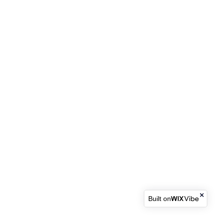
Built on