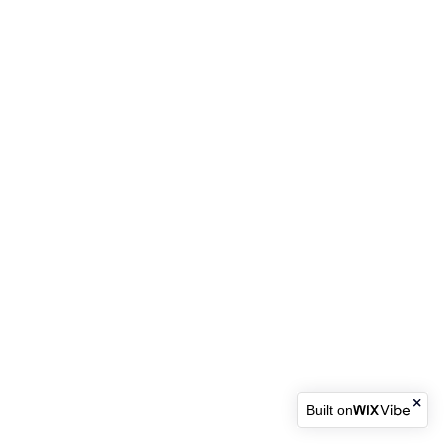
Built on