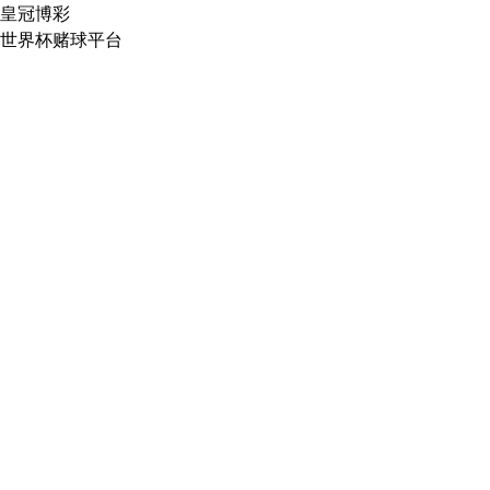
皇冠博彩
世界杯赌球平台