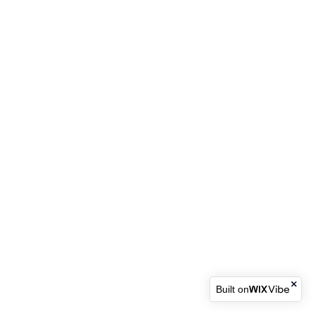
Built on