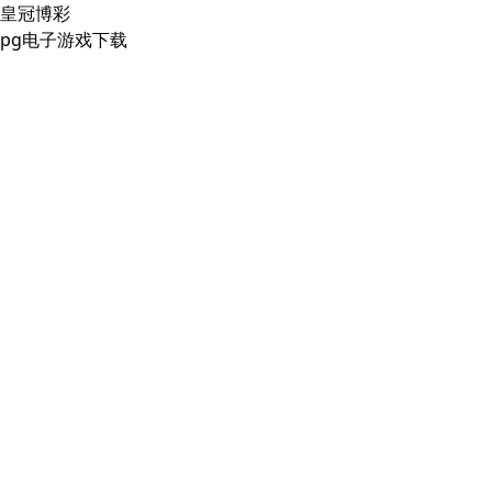
皇冠博彩
pg电子游戏下载