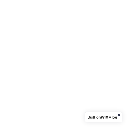
Built on