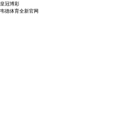
皇冠博彩
韦德体育全新官网