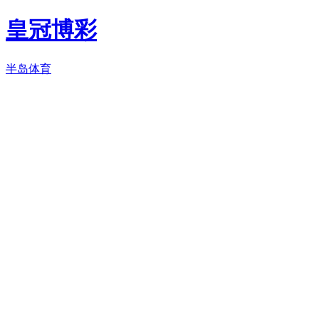
皇冠博彩
半岛体育