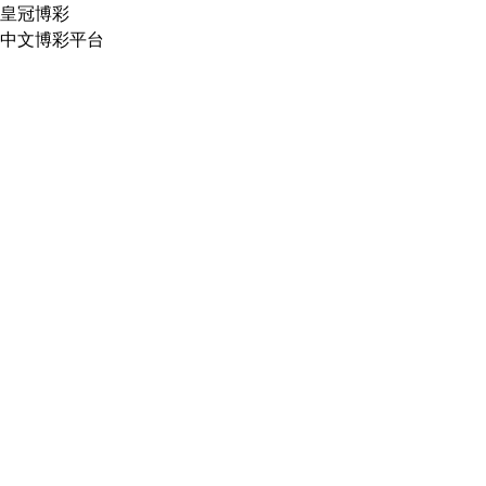
皇冠博彩
中文博彩平台