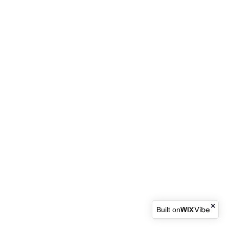
Built on