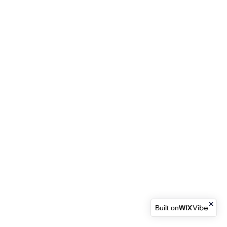
Built on