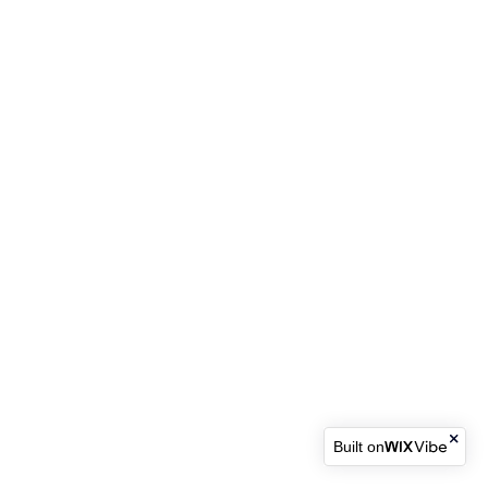
Built on