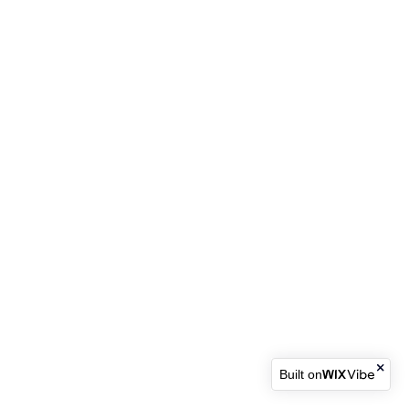
Built on