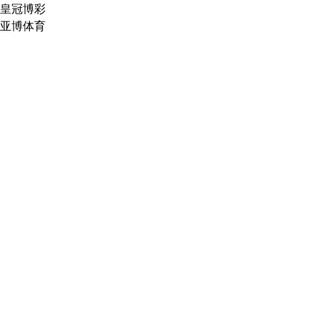
皇冠博彩
亚博体育