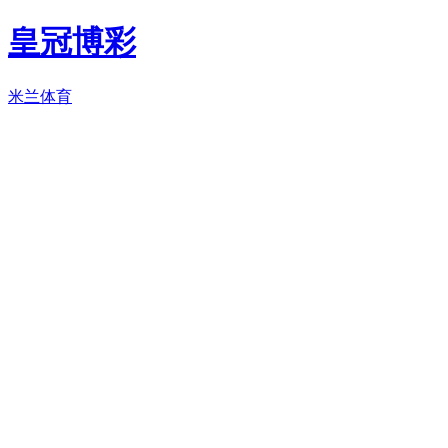
皇冠博彩
米兰体育