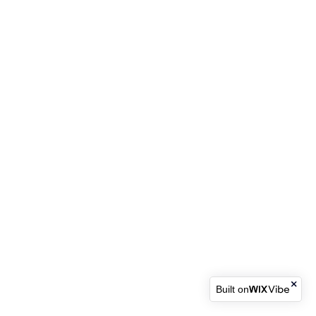
Built on