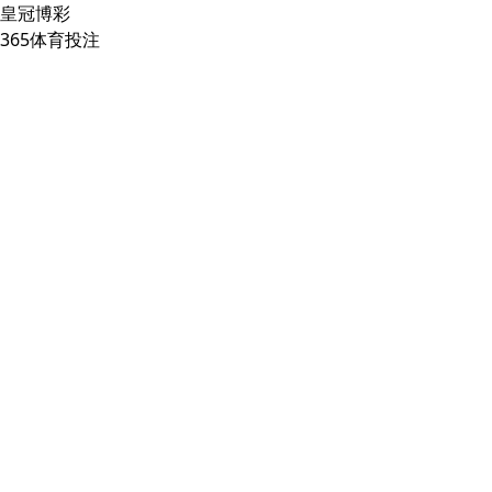
皇冠博彩
365体育投注