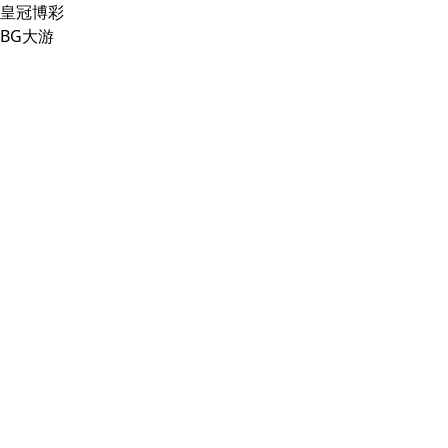
皇冠博彩
BG大游