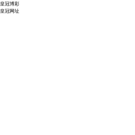
皇冠博彩
皇冠网址