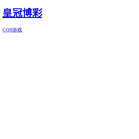
皇冠博彩
CQ9游戏