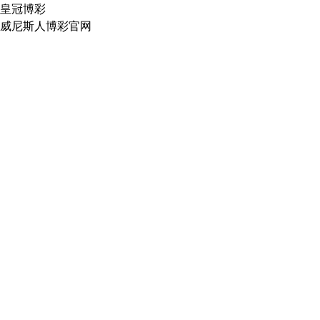
皇冠博彩
威尼斯人博彩官网