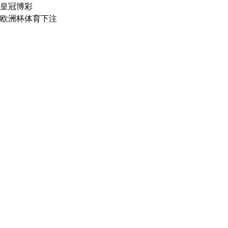
皇冠博彩
欧洲杯体育下注