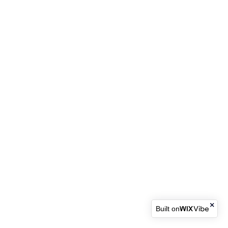
Built on