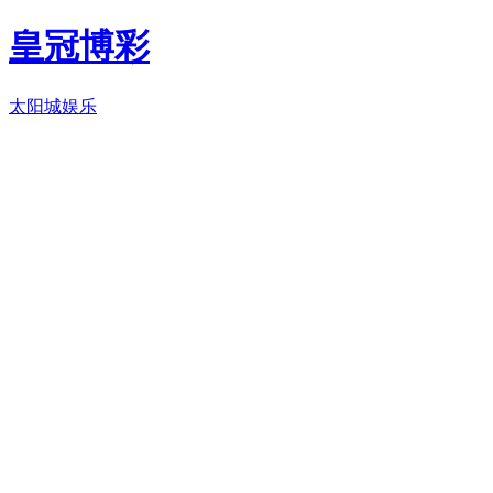
皇冠博彩
太阳城娱乐