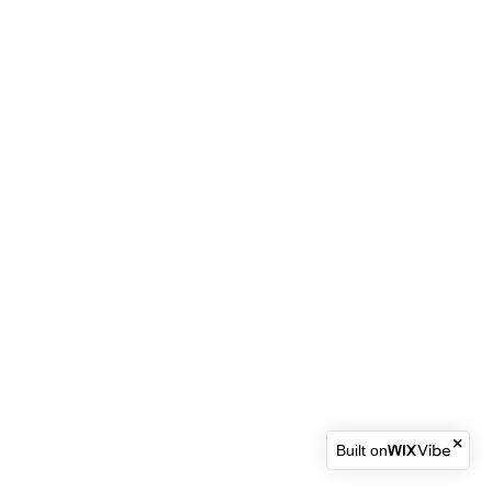
Built on