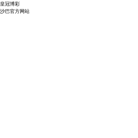
皇冠博彩
沙巴官方网站