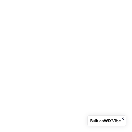
Built on