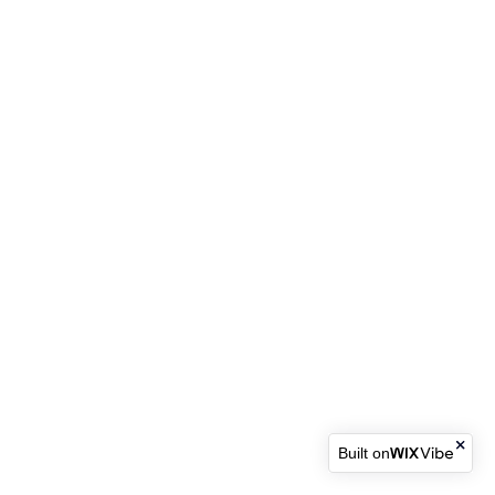
Built on