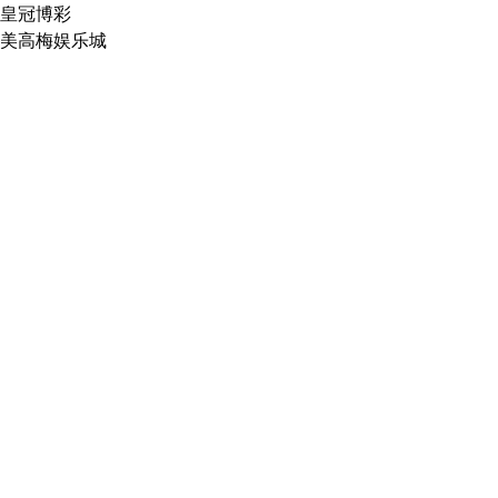
皇冠博彩
美高梅娱乐城